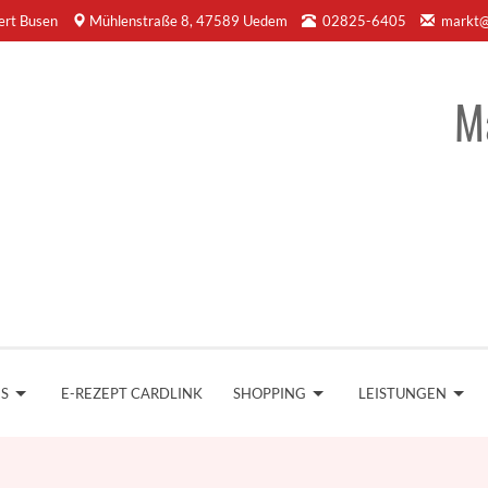
ert Busen
Mühlenstraße 8, 47589 Uedem
02825-6405
markt@
M
NS
E-REZEPT CARDLINK
SHOPPING
LEISTUNGEN