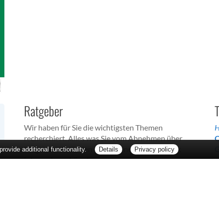
Ratgeber
Wir haben für Sie die wichtigsten Themen
H
recherchiert. Alles was Sie vom Abnehmen über
Q
Magenbeschwerden bis zu Mineralien wie Zink
G
ovide additional functionality.
Details
Privacy policy
interessieren könnte.
M
T
Bitte wählen Sie:
F
A
B
C
D
E
F
G
H
I
J
K
L
M
N
O
P
Q
R
S
T
U
F
V
W
X
Y
Z