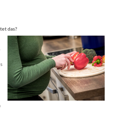
tet das?
r
ns
n