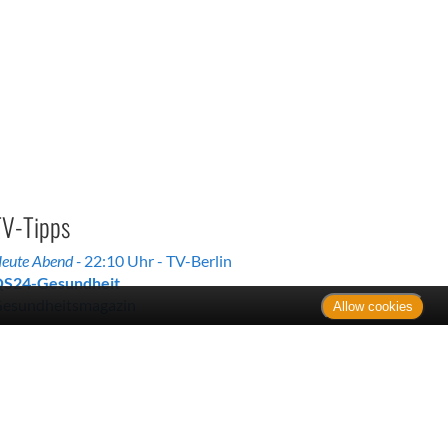
TV-Tipps
eute Abend -
22:10 Uhr - TV-Berlin
S24-Gesundheit
esundheitsmagazin
Allow cookies
orgen früh -
07:30 Uhr - Bayern 3
ele-Gym - Gesund & schön - funktionelles
igurtraining
itness