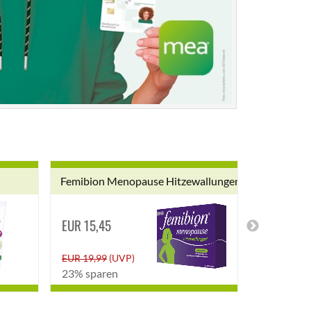
Femibion Menopause Hitzewallungen
DulcoLax 
EUR 15,45
EUR 5,25
EUR 19,99
(UVP)
EUR 7,24
(
23% sparen
27% spar