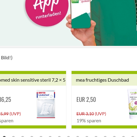
Bild!)
med skin sensitive steril 7,2 × 5 cm
mea fruchtiges Duschbad
36,25
EUR 2,50
5,99
(UVP)
EUR 3,10
(UVP)
sparen
19% sparen