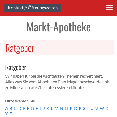
Kontakt
Kontakt // Öffnungszeiten
Markt-Apotheke
Ratgeber
Ratgeber
Wir haben für Sie die wichtigsten Themen recherchiert.
Alles was Sie vom Abnehmen über Magenbeschwerden bis
zu Mineralien wie Zink interessieren könnte.
Bitte wählen Sie:
A
B
C
D
E
F
G
H
I
J
K
L
M
N
O
P
Q
R
S
T
U
V
W
X
Y
Z