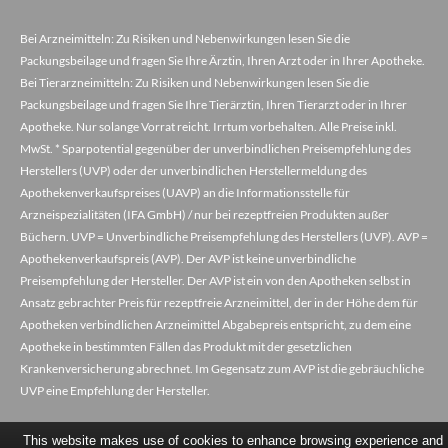
Bei Arzneimitteln: Zu Risiken und Nebenwirkungen lesen Sie die
Packungsbeilage und fragen Sie Ihre Ärztin, Ihren Arzt oder in Ihrer Apotheke.
Bei Tierarzneimitteln: Zu Risiken und Nebenwirkungen lesen Sie die
Packungsbeilage und fragen Sie Ihre Tierärztin, Ihren Tierarzt oder in Ihrer
Apotheke. Nur solange Vorrat reicht. Irrtum vorbehalten. Alle Preise inkl.
MwSt. * Sparpotential gegenüber der unverbindlichen Preisempfehlung des
Herstellers (UVP) oder der unverbindlichen Herstellermeldung des
Apothekenverkaufspreises (UAVP) an die Informationsstelle für
Arzneispezialitäten (IFA GmbH) / nur bei rezeptfreien Produkten außer
Büchern. UVP = Unverbindliche Preisempfehlung des Herstellers (UVP). AVP =
Apothekenverkaufspreis (AVP). Der AVP ist keine unverbindliche
Preisempfehlung der Hersteller. Der AVP ist ein von den Apotheken selbst in
Ansatz gebrachter Preis für rezeptfreie Arzneimittel, der in der Höhe dem für
Apotheken verbindlichen Arzneimittel Abgabepreis entspricht, zu dem eine
Apotheke in bestimmten Fällen das Produkt mit der gesetzlichen
Krankenversicherung abrechnet. Im Gegensatz zum AVP ist die gebräuchliche
UVP eine Empfehlung der Hersteller.
This website makes use of cookies to enhance browsing experience and