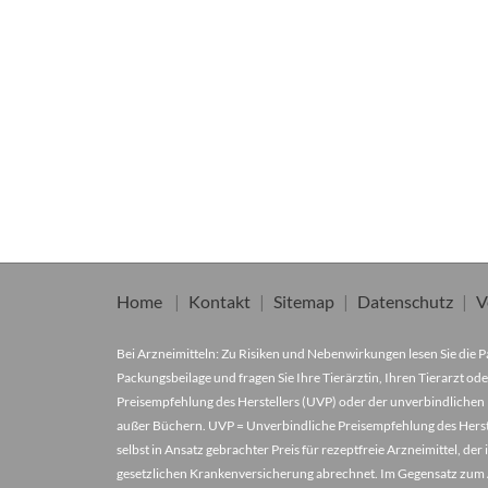
Home
Kontakt
Sitemap
Datenschutz
V
Bei Arzneimitteln: Zu Risiken und Nebenwirkungen lesen Sie die Pa
Packungsbeilage und fragen Sie Ihre Tierärztin, Ihren Tierarzt ode
Preisempfehlung des Herstellers (UVP) oder der unverbindlichen 
außer Büchern. UVP = Unverbindliche Preisempfehlung des Herstel
selbst in Ansatz gebrachter Preis für rezeptfreie Arzneimittel, 
gesetzlichen Krankenversicherung abrechnet. Im Gegensatz zum A