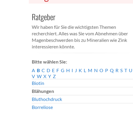
Ratgeber
Wir haben für Sie die wichtigsten Themen
recherchiert. Alles was Sie vom Abnehmen über
Magenbeschwerden bis zu Mineralien wie Zink
interessieren könnte.
Bitte wählen Sie:
A
B
C
D
E
F
G
H
I
J
K
L
M
N
O
P
Q
R
S
T
U
V
W
X
Y
Z
Biotin
Blähungen
Bluthochdruck
Borreliose