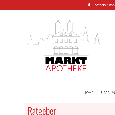
Apotheker Rob
HOME
ÜBER U
Ratgeber