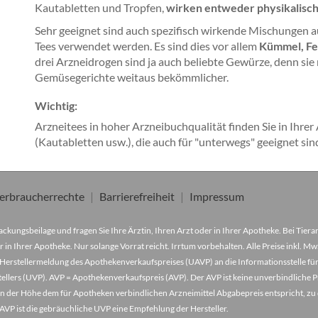
Kautabletten und Tropfen,
wirken entweder physikalisch
Sehr geeignet sind auch spezifisch wirkende Mischungen a
Tees verwendet werden. Es sind dies vor allem
Kümmel, Fe
drei Arzneidrogen sind ja auch beliebte Gewürze, denn sie
Gemüsegerichte weitaus bekömmlicher.
Wichtig:
Arzneitees in hoher Arzneibuchqualität finden Sie in Ihre
(Kautabletten usw.), die auch für "unterwegs" geeignet sin
erbraucherrechte
Barrierefreiheit
Impressum
ckungsbeilage und fragen Sie Ihre Ärztin, Ihren Arzt oder in Ihrer Apotheke. Bei Tier
r in Ihrer Apotheke. Nur solange Vorrat reicht. Irrtum vorbehalten. Alle Preise inkl. 
Herstellermeldung des Apothekenverkaufspreises (UAVP) an die Informationsstelle für
lers (UVP). AVP = Apothekenverkaufspreis (AVP). Der AVP ist keine unverbindliche Pr
der in der Höhe dem für Apotheken verbindlichen Arzneimittel Abgabepreis entspricht, z
VP ist die gebräuchliche UVP eine Empfehlung der Hersteller.