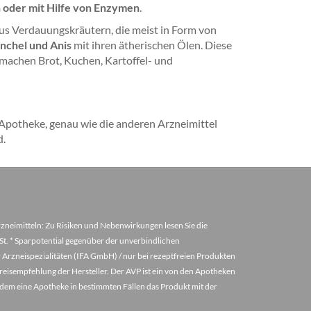
 oder mit Hilfe von Enzymen
.
us Verdauungskräutern, die meist in Form von
nchel und Anis
mit ihren ätherischen Ölen. Diese
 machen Brot, Kuchen, Kartoffel- und
r Apotheke, genau wie die anderen Arzneimittel
d.
arzneimitteln: Zu Risiken und Nebenwirkungen lesen Sie die
MwSt. * Sparpotential gegenüber der unverbindlichen
 Arzneispezialitäten (IFA GmbH) / nur bei rezeptfreien Produkten
eisempfehlung der Hersteller. Der AVP ist ein von den Apotheken
u dem eine Apotheke in bestimmten Fällen das Produkt mit der