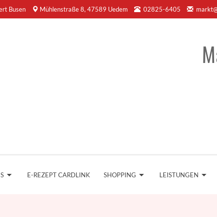
ert Busen
Mühlenstraße 8, 47589 Uedem
02825-6405
markt@
M
NS
E-REZEPT CARDLINK
SHOPPING
LEISTUNGEN