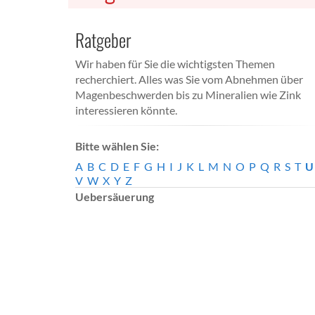
Ratgeber
Wir haben für Sie die wichtigsten Themen
recherchiert. Alles was Sie vom Abnehmen über
Magenbeschwerden bis zu Mineralien wie Zink
interessieren könnte.
Bitte wählen Sie:
A
B
C
D
E
F
G
H
I
J
K
L
M
N
O
P
Q
R
S
T
U
V
W
X
Y
Z
Uebersäuerung