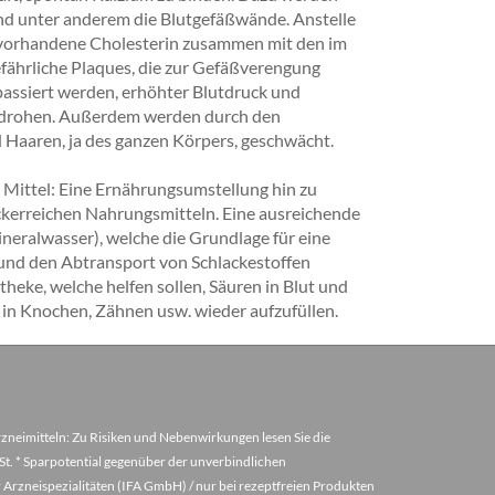
nd unter anderem die Blutgefäßwände. Anstelle
 vorhandene Cholesterin zusammen mit den im
fährliche Plaques, die zur Gefäßverengung
passiert werden, erhöhter Blutdruck und
n drohen. Außerdem werden durch den
d Haaren, ja des ganzen Körpers, geschwächt.
 Mittel: Eine Ernährungsumstellung hin zu
kerreichen Nahrungsmitteln. Eine ausreichende
eralwasser), welche die Grundlage für eine
und den Abtransport von Schlackestoffen
eke, welche helfen sollen, Säuren in Blut und
 in Knochen, Zähnen usw. wieder aufzufüllen.
arzneimitteln: Zu Risiken und Nebenwirkungen lesen Sie die
MwSt. * Sparpotential gegenüber der unverbindlichen
 Arzneispezialitäten (IFA GmbH) / nur bei rezeptfreien Produkten