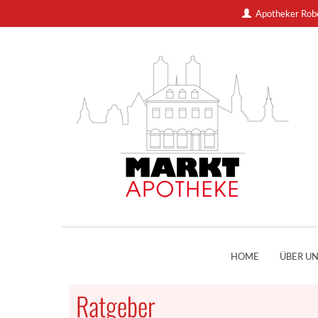
Apotheker Rob
HOME
ÜBER U
Ratgeber