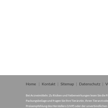
Home
Kontakt
Sitemap
Datenschutz
V
Bei Arzneimitteln: Zu Risiken und Nebenwirkungen lesen Sie die Pa
Packungsbeilage und fragen Sie Ihre Tierärztin, Ihren Tierarzt ode
Preisempfehlung des Herstellers (UVP) oder der unverbindlichen 