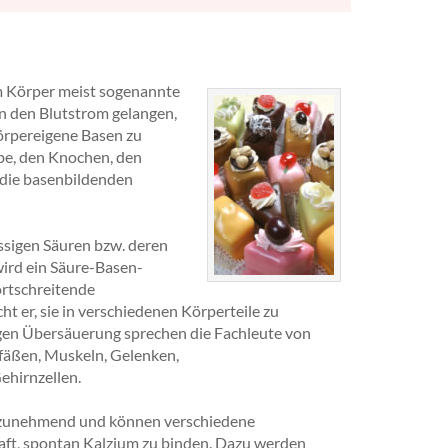
m Körper meist sogenannte
n den Blutstrom gelangen,
körpereigene Basen zu
be, den Knochen, den
die basenbildenden
ssigen Säuren bzw. deren
wird ein Säure-Basen-
ortschreitende
 er, sie in verschiedenen Körperteile zu
igen Übersäuerung sprechen die Fachleute von
efäßen, Muskeln, Gelenken,
ehirnzellen.
 zunehmend und können verschiedene
aft, spontan Kalzium zu binden. Dazu werden