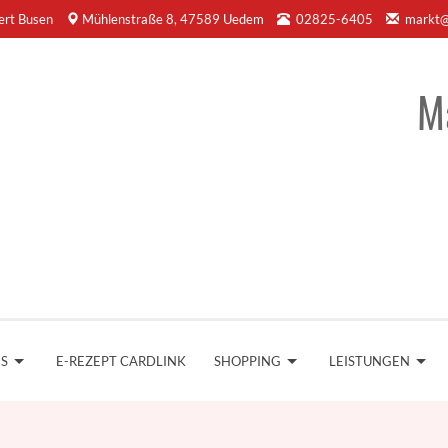
ert Busen
Mühlenstraße 8, 47589 Uedem
02825-6405
markt@
M
NS
E-REZEPT CARDLINK
SHOPPING
LEISTUNGEN