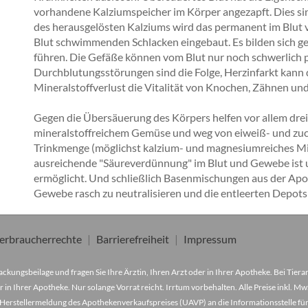
vorhandene Kalziumspeicher im Körper angezapft. Dies si
des herausgelösten Kalziums wird das permanent im Blut
Blut schwimmenden Schlacken eingebaut. Es bilden sich ge
führen. Die Gefäße können vom Blut nur noch schwerlich 
Durchblutungsstörungen sind die Folge, Herzinfarkt kan
Mineralstoffverlust die Vitalität von Knochen, Zähnen un
Gegen die Übersäuerung des Körpers helfen vor allem drei
mineralstoffreichem Gemüse und weg von eiweiß- und zuc
Trinkmenge (möglichst kalzium- und magnesiumreiches Min
ausreichende "Säureverdünnung" im Blut und Gewebe ist 
ermöglicht. Und schließlich Basenmischungen aus der Apoth
Gewebe rasch zu neutralisieren und die entleerten Depots
erbraucherrechte
Barrierefreiheit
Impressum
ckungsbeilage und fragen Sie Ihre Ärztin, Ihren Arzt oder in Ihrer Apotheke. Bei Tier
r in Ihrer Apotheke. Nur solange Vorrat reicht. Irrtum vorbehalten. Alle Preise inkl. 
Herstellermeldung des Apothekenverkaufspreises (UAVP) an die Informationsstelle für