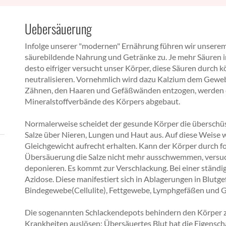
Uebersäuerung
Infolge unserer "modernen" Ernährung führen wir unsere
säurebildende Nahrung und Getränke zu. Je mehr Säuren i
desto eifriger versucht unser Körper, diese Säuren durch 
neutralisieren. Vornehmlich wird dazu Kalzium dem Gewe
Zähnen, den Haaren und Gefäßwänden entzogen, werden 
Mineralstoffverbände des Körpers abgebaut.
Normalerweise scheidet der gesunde Körper die überschü
Salze über Nieren, Lungen und Haut aus. Auf diese Weise 
Gleichgewicht aufrecht erhalten. Kann der Körper durch f
Übersäuerung die Salze nicht mehr ausschwemmen, versucht
deponieren. Es kommt zur Verschlackung. Bei einer ständ
Azidose. Diese manifestiert sich in Ablagerungen in Blutg
Bindegewebe(Cellulite), Fettgewebe, Lymphgefäßen und G
Die sogenannten Schlackendepots behindern den Körper
Krankheiten auslösen: Übersäuertes Blut hat die Eigensch