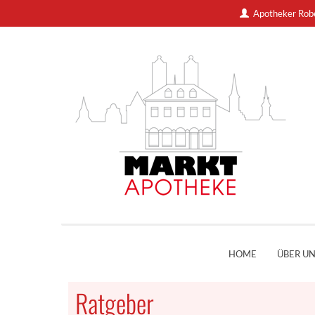
Apotheker Rob
HOME
ÜBER U
Ratgeber