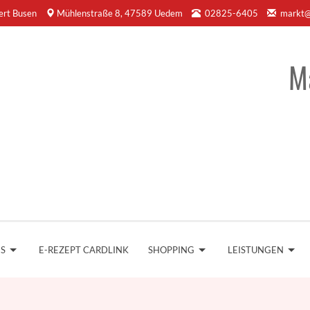
ert Busen
Mühlenstraße 8, 47589 Uedem
02825-6405
markt@
M
NS
E-REZEPT CARDLINK
SHOPPING
LEISTUNGEN