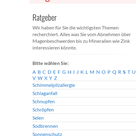
Ratgeber
Wir haben für Sie die wichtigsten Themen
recherchiert. Alles was Sie vom Abnehmen über
Magenbeschwerden bis zu Mineralien wie Zink
interessieren könnte.
Bitte wählen Sie:
A
B
C
D
E
F
G
H
I
J
K
L
M
N
O
P
Q
R
S
T
U
V
W
X
Y
Z
Schimmelpilzallergie
Schlaganfall
Schnupfen
Schröpfen
Selen
Sodbrennen
Sonnenschutz