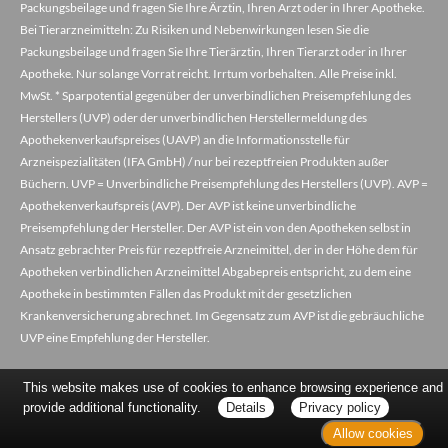
Packungsbeilage und fragen Sie Ihre Ärztin, Ihren Arzt oder in Ihrer Apotheke.
Bei Tierarzneimitteln: Zu Risiken und Nebenwirkungen lesen Sie die
Packungsbeilage und fragen Sie Ihre Tierärztin, Ihren Tierarzt oder in Ihrer
Apotheke. Nur solange Vorrat reicht. Irrtum vorbehalten. Alle Preise inkl.
MwSt. * Sparpotential gegenüber der unverbindlichen Preisempfehlung des
Herstellers (UVP) oder der unverbindlichen Herstellermeldung des
Apothekenverkaufspreises (UAVP) an die Informationsstelle für
Arzneispezialitäten (IFA GmbH) / nur bei rezeptfreien Produkten außer
Büchern. UVP = Unverbindliche Preisempfehlung des Herstellers (UVP). AVP =
Apothekenverkaufspreis (AVP). Der AVP ist keine unverbindliche
Preisempfehlung der Hersteller. Der AVP ist ein von den Apotheken selbst in
Ansatz gebrachter Preis für rezeptfreie Arzneimittel, der in der Höhe dem für
Apotheken verbindlichen Arzneimittel Abgabepreis entspricht, zu dem eine
Apotheke in bestimmten Fällen das Produkt mit der gesetzlichen
Krankenversicherung abrechnet. Im Gegensatz zum AVP ist die gebräuchliche
UVP eine Empfehlung der Hersteller.
This website makes use of cookies to enhance browsing experience and
provide additional functionality.
Details
Privacy policy
Allow cookies