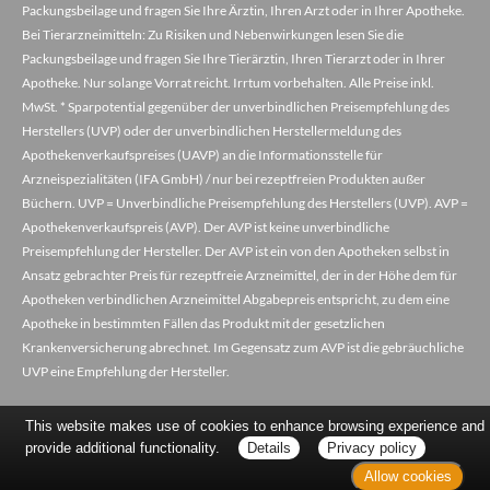
Packungsbeilage und fragen Sie Ihre Ärztin, Ihren Arzt oder in Ihrer Apotheke.
Bei Tierarzneimitteln: Zu Risiken und Nebenwirkungen lesen Sie die
Packungsbeilage und fragen Sie Ihre Tierärztin, Ihren Tierarzt oder in Ihrer
Apotheke. Nur solange Vorrat reicht. Irrtum vorbehalten. Alle Preise inkl.
MwSt. * Sparpotential gegenüber der unverbindlichen Preisempfehlung des
Herstellers (UVP) oder der unverbindlichen Herstellermeldung des
Apothekenverkaufspreises (UAVP) an die Informationsstelle für
Arzneispezialitäten (IFA GmbH) / nur bei rezeptfreien Produkten außer
Büchern. UVP = Unverbindliche Preisempfehlung des Herstellers (UVP). AVP =
Apothekenverkaufspreis (AVP). Der AVP ist keine unverbindliche
Preisempfehlung der Hersteller. Der AVP ist ein von den Apotheken selbst in
Ansatz gebrachter Preis für rezeptfreie Arzneimittel, der in der Höhe dem für
Apotheken verbindlichen Arzneimittel Abgabepreis entspricht, zu dem eine
Apotheke in bestimmten Fällen das Produkt mit der gesetzlichen
Krankenversicherung abrechnet. Im Gegensatz zum AVP ist die gebräuchliche
UVP eine Empfehlung der Hersteller.
This website makes use of cookies to enhance browsing experience and
provide additional functionality.
Details
Privacy policy
Allow cookies