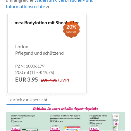
Informationsrechte
zu.
mea Bodylotion mit Sheabutter
20%
sparen
Lotion
Pflegend und schützend
PZN: 10006179
200 ml
(1 l = € 19,75)
EUR 3,95
EUR 4,95
(UVP)
zurück zur Übersicht