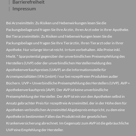
Barrierefreiheit
Impressum
Bei Arzneimitteln: Zu Risiken und Nebenwirkungen lesen Sie die
Packungsbeilage und fragen Sie Ihre Ärztin, Ihren Arzt oder in Ihrer Apotheke.
Bei Tierarzneimitteln: Zu Risiken und Nebenwirkungen lesen Sie die
Packungsbeilage und fragen Sie Ihre Tierärztin, Ihren Tierarzt oder in Ihrer
Apotheke. Nur solange Vorrat reicht. Irrtum vorbehalten. Alle Preise inkl.
MwSt. * Sparpotential gegenüber der unverbindlichen Preisempfehlung des
Herstellers (UVP) oder der unverbindlichen Herstellermeldung des
Apothekenverkaufspreises (UAVP) an die Informationsstelle für
Arzneispezialitäten (IFA GmbH) / nur bei rezeptfreien Produkten außer
Büchern. UVP = Unverbindliche Preisempfehlung des Herstellers (UVP). AVP =
Apothekenverkaufspreis (AVP). Der AVP ist keine unverbindliche
Preisempfehlung der Hersteller. Der AVP ist ein von den Apotheken selbst in
Ansatz gebrachter Preis für rezeptfreie Arzneimittel, der in der Höhe dem für
Apotheken verbindlichen Arzneimittel Abgabepreis entspricht, zu dem eine
Apotheke in bestimmten Fällen das Produkt mit der gesetzlichen
Krankenversicherung abrechnet. Im Gegensatz zum AVP ist die gebräuchliche
UVP eine Empfehlung der Hersteller.