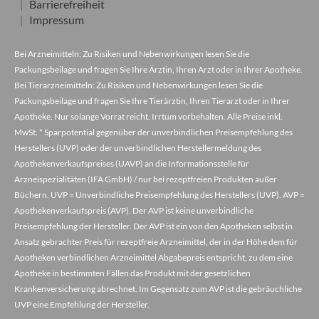
Barrierefreiheit
Impressum
Bei Arzneimitteln: Zu Risiken und Nebenwirkungen lesen Sie die
Packungsbeilage und fragen Sie Ihre Ärztin, Ihren Arzt oder in Ihrer Apotheke.
Bei Tierarzneimitteln: Zu Risiken und Nebenwirkungen lesen Sie die
Packungsbeilage und fragen Sie Ihre Tierärztin, Ihren Tierarzt oder in Ihrer
Apotheke. Nur solange Vorrat reicht. Irrtum vorbehalten. Alle Preise inkl.
MwSt. * Sparpotential gegenüber der unverbindlichen Preisempfehlung des
Herstellers (UVP) oder der unverbindlichen Herstellermeldung des
Apothekenverkaufspreises (UAVP) an die Informationsstelle für
Arzneispezialitäten (IFA GmbH) / nur bei rezeptfreien Produkten außer
Büchern. UVP = Unverbindliche Preisempfehlung des Herstellers (UVP). AVP =
Apothekenverkaufspreis (AVP). Der AVP ist keine unverbindliche
Preisempfehlung der Hersteller. Der AVP ist ein von den Apotheken selbst in
Ansatz gebrachter Preis für rezeptfreie Arzneimittel, der in der Höhe dem für
Apotheken verbindlichen Arzneimittel Abgabepreis entspricht, zu dem eine
Apotheke in bestimmten Fällen das Produkt mit der gesetzlichen
Krankenversicherung abrechnet. Im Gegensatz zum AVP ist die gebräuchliche
UVP eine Empfehlung der Hersteller.