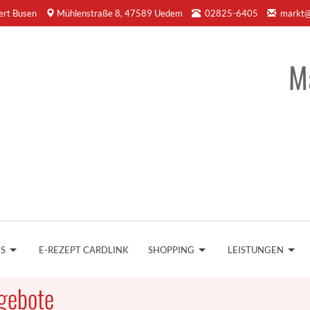
ert Busen
Mühlenstraße 8, 47589 Uedem
02825-6405
markt@
M
NS
E-REZEPT CARDLINK
SHOPPING
LEISTUNGEN
gebote